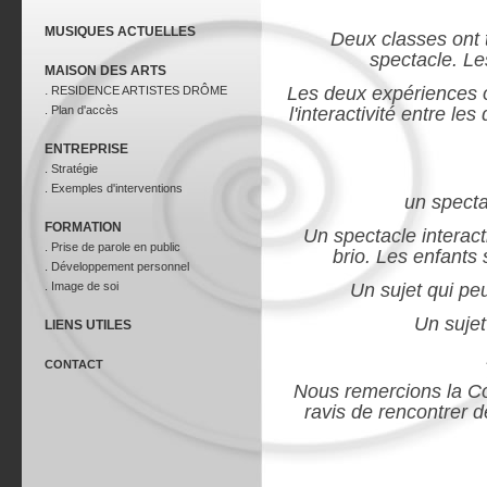
MUSIQUES ACTUELLES
Deux classes ont t
spectacle. Le
MAISON DES ARTS
.
Les deux expériences o
RESIDENCE ARTISTES DRÔME
. Plan d'accès
l'interactivité entre l
ENTREPRISE
. Stratégie
. Exemples d'interventions
un specta
FORMATION
Un spectacle interact
. Prise de parole en public
brio. Les enfants 
. Développement personnel
. Image de soi
Un sujet qui peu
Un sujet
LIENS UTILES
CONTACT
Nous remercions la Com
ravis de rencontrer d