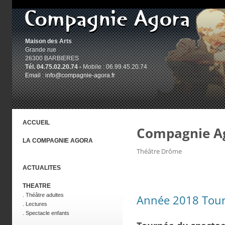
Maison des Arts
Grande rue
26300 BARBIERES
Tél. 04.75.02.20.74 -
Mobile : 06.99.45.20.74
Email :
info@compagnie-agora.fr
ACCUEIL
LA COMPAGNIE AGORA
ACTUALITES
THEATRE
. Théâtre adultes
. Lectures
. Spectacle enfants