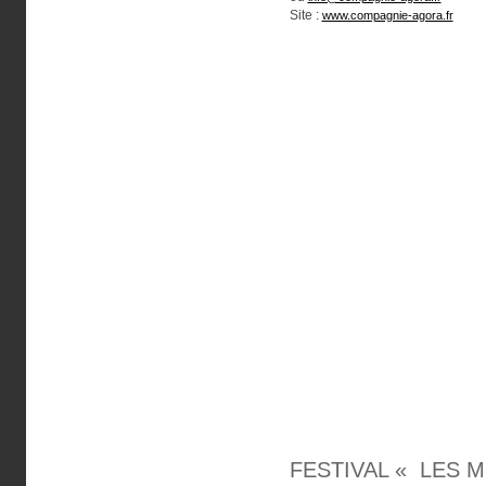
Site :
www.compagnie-agora.fr
FESTIVAL « LES M