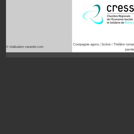
Compagnie agora
|
Scène
|
Théâtre roma
© réalisation vaoweb.com
parole